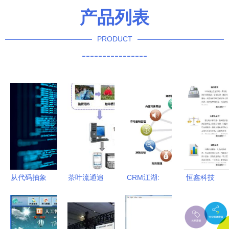
产品列表
PRODUCT
----------------
从代码抽象
茶叶流通追
CRM江湖:
恒鑫科技
到软件进化
溯系统 塑
诸侯混战割
创新零售管
编程技术推
造品牌价值
据CRM软
理解决方
动的软件开
的数字密码
件服务战局
案，赋能店