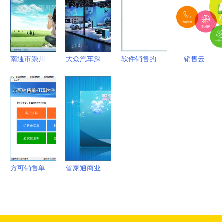
发革命
里的恩怨情
铺数字化升
仇
级
南通市崇川
大众汽车深
软件销售的
销售云
区霍普有机
陷泥潭 电
挑战与突破
CRM系统
高分子材料
厂销量暴
之道
定制 如何
厂 核心工
跌，裁员关
用云端智能
具软件产品
厂与软件开
管理打造高
列表与赋能
发困局
转化客户关
应用
系？
方可销售单
管家通商业
打印软件普
销售管理系
及版评价
统v12.3 高
功能实用，
效管理与智