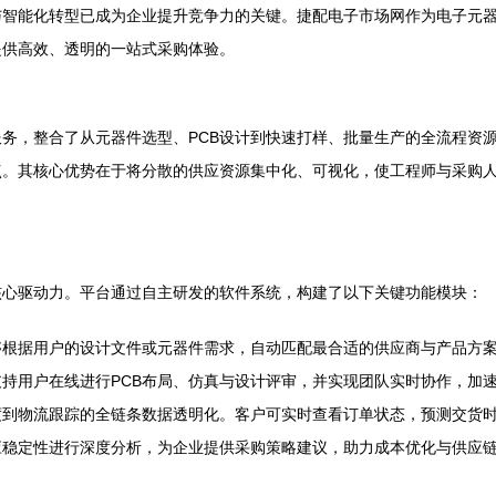
智能化转型已成为企业提升竞争力的关键。捷配电子市场网作为电子元器
提供高效、透明的一站式采购体验。
务，整合了从元器件选型、PCB设计到快速打样、批量生产的全流程资
点。其核心优势在于将分散的供应资源集中化、可视化，使工程师与采购
核心驱动力。平台通过自主研发的软件系统，构建了以下关键功能模块：
够根据用户的设计文件或元器件需求，自动匹配最合适的供应商与产品方
支持用户在线进行PCB布局、仿真与设计评审，并实现团队实时协作，加
度到物流跟踪的全链条数据透明化。客户可实时查看订单状态，预测交货
应稳定性进行深度分析，为企业提供采购策略建议，助力成本优化与供应